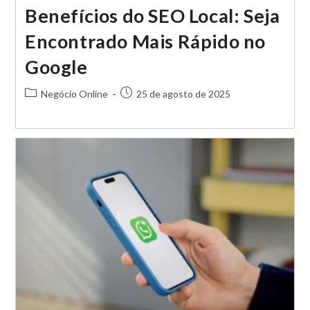
Benefícios do SEO Local: Seja
Encontrado Mais Rápido no
Google
Categoria
Post
Negócio Online
25 de agosto de 2025
do
publicado:
post: