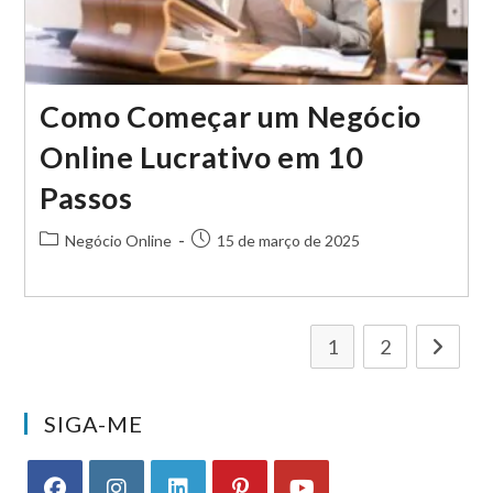
Como Começar um Negócio
Online Lucrativo em 10
Passos
Categoria
Post
Negócio Online
15 de março de 2025
do
publicado:
post:
1
2
Ir para a
SIGA-ME