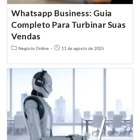
Whatsapp Business: Guia
Completo Para Turbinar Suas
Vendas
Categoria
Post
Negócio Online
11 de agosto de 2025
do
publicado:
post: