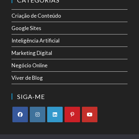
Criação de Conteúdo
Google Sites
Inteligência Artificial
Marketing Digital
Negócio Online
Viver de Blog
SIGA-ME
Abre
Abre
Abre
Abre
Abre
em
em
em
em
em
uma
uma
uma
uma
uma