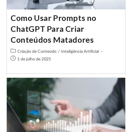
Como Usar Prompts no
ChatGPT Para Criar
Conteúdos Matadores
Categoria
Criação de Conteúdo
/
Inteligência Artificial
do
Post
1 de julho de 2025
post:
publicado: