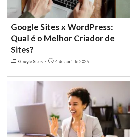
Google Sites x WordPress:
Qual é o Melhor Criador de
Sites?
Categoria
Post
Google Sites
4 de abril de 2025
do
publicado:
post: