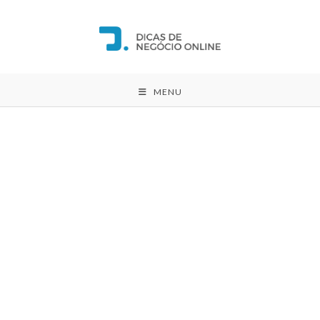
Ir
para
o
conteúdo
MENU