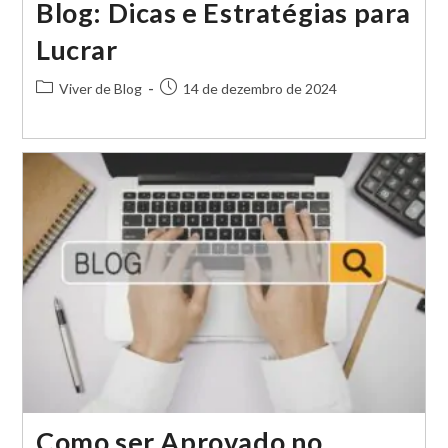
Blog: Dicas e Estratégias para
Lucrar
Categoria
Post
Viver de Blog
14 de dezembro de 2024
do
publicado:
post:
Como ser Aprovado no