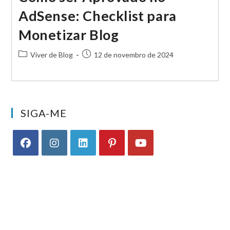
AdSense: Checklist para
Monetizar Blog
Categoria
Post
Viver de Blog
12 de novembro de 2024
do
publicado:
post:
SIGA-ME
Abre
Abre
Abre
Abre
Abre
em
em
em
em
em
uma
uma
uma
uma
uma
nova
nova
nova
nova
nova
aba
aba
aba
aba
aba